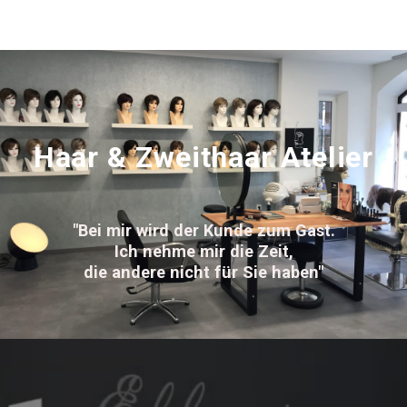
Skip
to
content
Haar & Zweithaar Atelier
"Bei mir wird der Kunde zum Gast.
Ich nehme mir die Zeit,
die andere nicht für Sie haben"